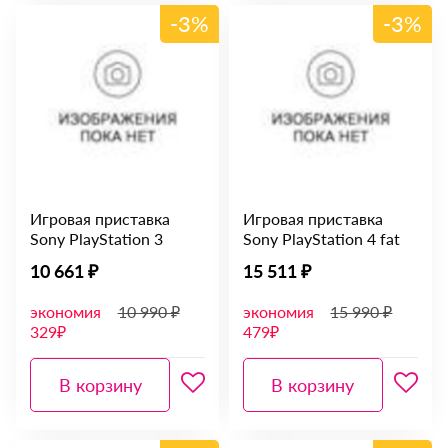
-3%
-3%
Игровая приставка
Игровая приставка
Sony PlayStation 3
Sony PlayStation 4 fat
10 661 ₽
15 511 ₽
экономия
10 990 ₽
экономия
15 990 ₽
329₽
479₽
В корзину
В корзину