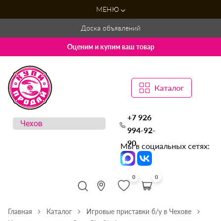
МЕНЮ
Доска объявлений
Оценим и купим ваш товар
Каталог
+7 926
994-92-
90
Мы в социальных сетях:
0
0
Главная
Каталог
Игровые приставки б/у в Чехове