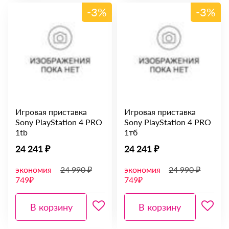
-3%
-3%
Игровая приставка
Игровая приставка
Sony PlayStation 4 PRO
Sony PlayStation 4 PRO
1tb
1тб
24 241 ₽
24 241 ₽
экономия
24 990 ₽
экономия
24 990 ₽
749₽
749₽
В корзину
В корзину