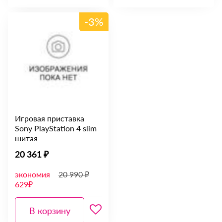
-3%
Игровая приставка
Sony PlayStation 4 slim
шитая
20 361 ₽
экономия
20 990 ₽
629₽
В корзину