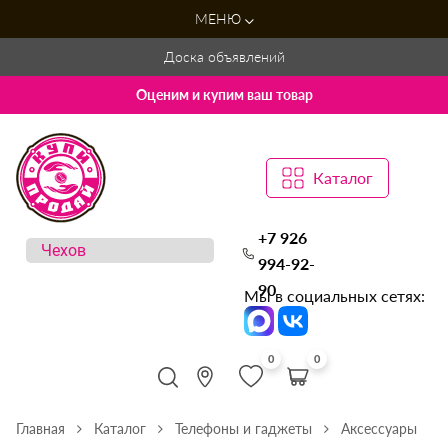
МЕНЮ
Доска объявлений
Оценим и купим ваш товар
Каталог
+7 926
994-92-
90
Мы в социальных сетях:
0
0
Главная
Каталог
Телефоны и гаджеты
Аксессуары