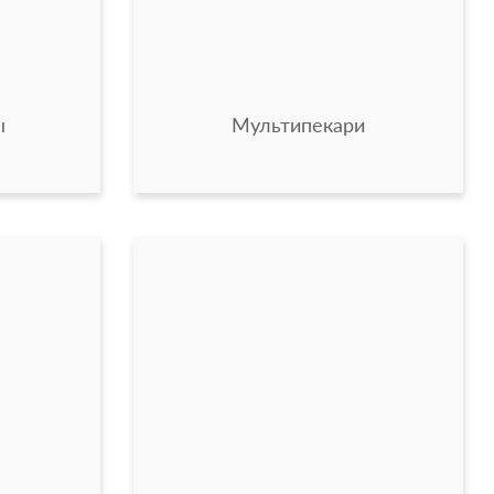
ы
Мультипекари