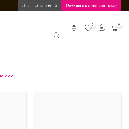
Доска объявлений
Оценим и купим ваш товар
:
0
0
ам >>>