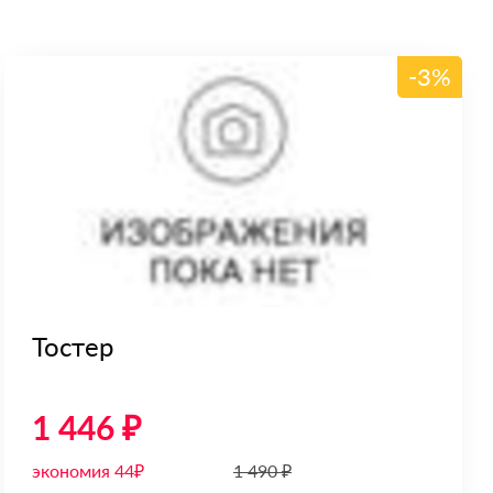
-3%
Тостер
1 446 ₽
экономия 44₽
1 490 ₽