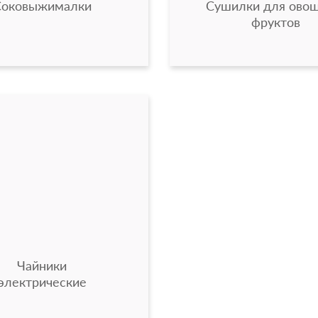
Соковыжималки
Сушилки для овощ
фруктов
Чайники
электрические