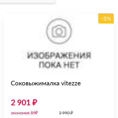
-3%
Соковыжималка vitezze
2 901 ₽
экономия 89₽
2 990 ₽