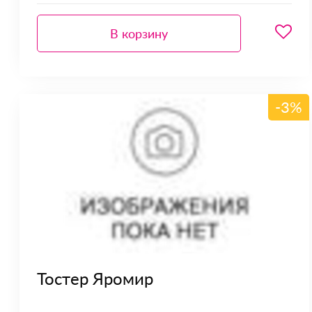
В корзину
-3%
Тостер Яромир