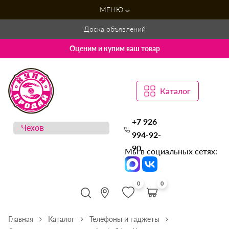
МЕНЮ
Доска объявлений
Оценим и купим ваш товар
Каталог
+7 926
994-92-
90
Мы в социальных сетях:
0
0
Главная
Каталог
Телефоны и гаджеты