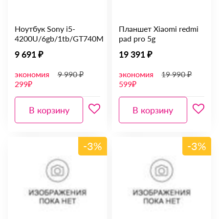
Ноутбук Sony i5-
Планшет Xiaomi redmi
4200U/6gb/1tb/GT740M
pad pro 5g
9 691 ₽
19 391 ₽
экономия
9 990 ₽
экономия
19 990 ₽
299₽
599₽
В корзину
В корзину
-3%
-3%