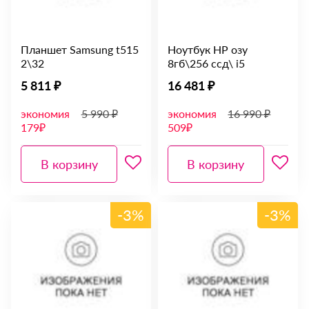
Планшет Samsung t515
Ноутбук HP озу
2\32
8гб\256 ссд\ i5
5 811 ₽
16 481 ₽
экономия
5 990 ₽
экономия
16 990 ₽
179₽
509₽
В корзину
В корзину
-3%
-3%