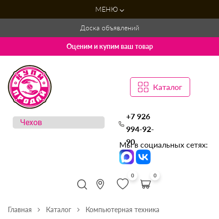
МЕНЮ
Доска объявлений
Оценим и купим ваш товар
Каталог
+7 926
994-92-
90
Мы в социальных сетях:
0
0
Главная
Каталог
Компьютерная техника