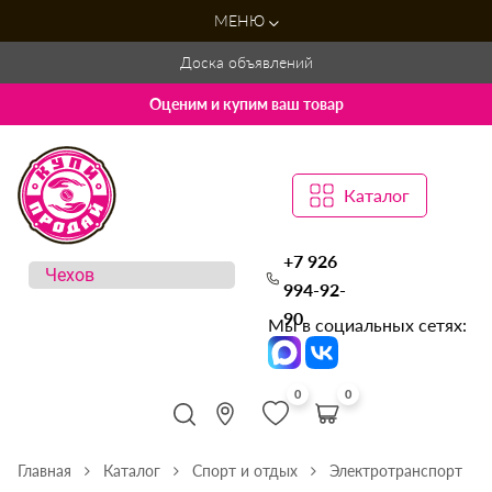
МЕНЮ
Доска объявлений
Оценим и купим ваш товар
Каталог
+7 926
994-92-
90
Мы в социальных сетях:
0
0
Главная
Каталог
Спорт и отдых
Электротранспорт