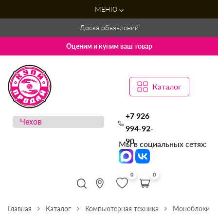
МЕНЮ
Доска объявлений
Оценим и купим ваш товар
Каталог
+7 926
994-92-
90
Мы в социальных сетях:
0
0
Главная
Каталог
Компьютерная техника
Моноблоки