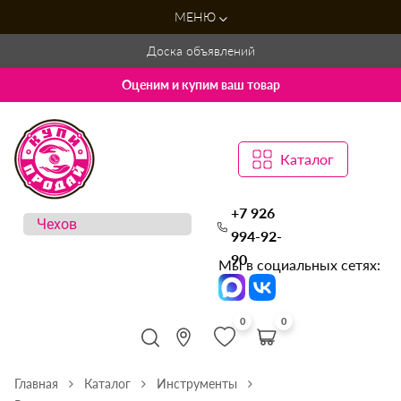
МЕНЮ
Доска объявлений
Оценим и купим ваш товар
Каталог
+7 926
994-92-
90
Мы в социальных сетях:
0
0
Главная
Каталог
Инструменты