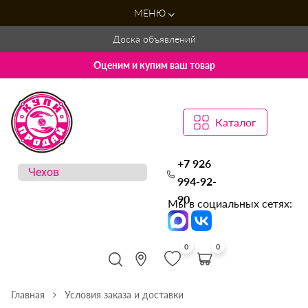
МЕНЮ
Доска объявлений
Оценим и купим ваш товар
Каталог
+7 926
994-92-
90
Мы в социальных сетях:
0
0
Главная
Условия заказа и доставки