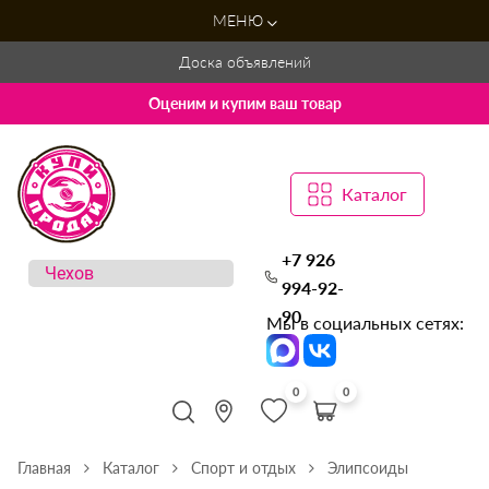
МЕНЮ
Доска объявлений
Оценим и купим ваш товар
Каталог
+7 926
994-92-
90
Мы в социальных сетях:
0
0
Главная
Каталог
Спорт и отдых
Элипсоиды