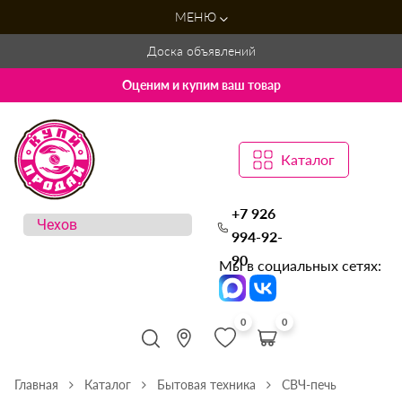
МЕНЮ
Доска объявлений
Оценим и купим ваш товар
Каталог
+7 926
994-92-
90
Мы в социальных сетях:
0
0
Главная
Каталог
Бытовая техника
СВЧ-печь