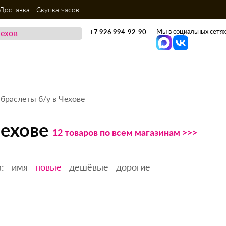
Доставка
Скупка часов
Мы в социальных сетях
+7 926 994-92-90
браслеты б/у в Чехове
Чехове
12 товаров по всем магазинам >>>
:
имя
новые
дешёвые
дорогие