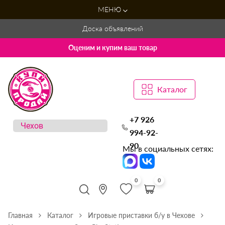
МЕНЮ
Доска объявлений
Оценим и купим ваш товар
Каталог
+7 926
994-92-
90
Мы в социальных сетях:
0
0
Главная
Каталог
Игровые приставки б/у в Чехове