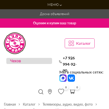
МЕНЮ
Доска объявлений
Оценим и купим ваш товар
Каталог
+7 926
994-92-
90
Мы в социальных сетях:
0
0
Главная
Каталог
Телевизоры, аудио, видео, фото