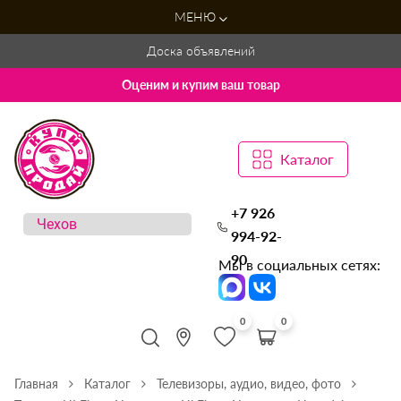
МЕНЮ
Доска объявлений
Оценим и купим ваш товар
Каталог
+7 926
994-92-
90
Мы в социальных сетях:
0
0
Главная
Каталог
Телевизоры, аудио, видео, фото