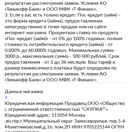
результатам рассмотрения заявки. Условия АО
«Тинькофф Банк» и ООО МФК «Т-Финанс».
3. Если у вас есть только кредит: Пос-кредит (займ) –
это форма кредита (займа), предоставленная
непосредственно в точке продаж или на сайте
интернет-магазина. Процентная ставка по продукту
«Пос-кредит (займ)» - от 0% до 100% годовых, полная
стоимость потребительского кредита (займа) - от
0.000% до 60.000% годовых. Минимальная сумма -
3000 р., максимальная сумма - 500 000 рублей. Срок
предоставления - от 3 до 36 месяцев. Ваш тариф и
размер ежемесячного платежа будет определен по
результатам рассмотрения заявки. Условия АО
«Тинькофф Банк» и ООО МФК «Т-Финанс».
Данные магазина
×
Юридическая информация Продавец:ООО «Общество
с ограниченной ответственностью "СКУПКА""»
Юридический адрес: 115054 Москва
,вн.тер.г.Муниципальный округ Замоскворечье, пер.5-й
Монетчиковский,д.16, пом.2П ИНН 9705225144 ОГРН