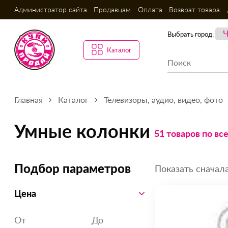
Администратор сайта
Продавцам
Оплата
Возврат товара
Выбрать город:
Каталог
Главная
Каталог
Телевизоры, аудио, видео, фото
Умные колонки
51 товаров по вс
Показать сначала
Подбор параметров
Цена
От
До