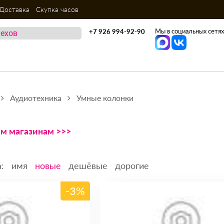
Доставка
Скупка часов
Мы в социальных сетях
+7 926 994-92-90
Аудиотехника
Умные колонки
ем магазинам >>>
:
имя
новые
дешёвые
дорогие
-3%