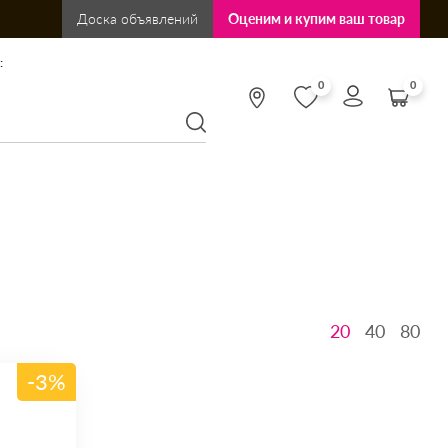
Доска объявлений
Оценим и купим ваш товар
:
0
0
20
40
80
-3%