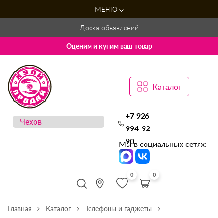
МЕНЮ
Доска объявлений
Оценим и купим ваш товар
Каталог
+7 926
994-92-
90
Мы в социальных сетях:
0
0
Главная
Каталог
Телефоны и гаджеты