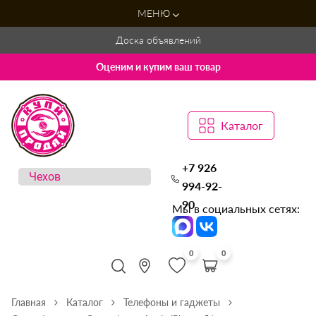
МЕНЮ
Доска объявлений
Оценим и купим ваш товар
Каталог
+7 926
994-92-
90
Мы в социальных сетях:
0
0
Главная
Каталог
Телефоны и гаджеты