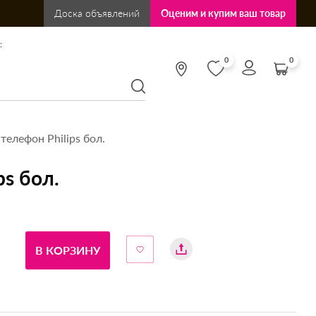
Доска объявлений
Оценим и купим ваш товар
:
0
0
елефон Philips бол.
s бол.
В КОРЗИНУ