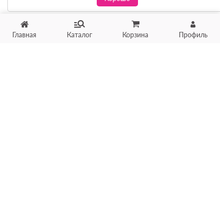
Главная
Каталог
Корзина
Профиль
Хотите продать товар?
Оцените товар по фото
онлайн в течение 10 минут
Загрузить фото