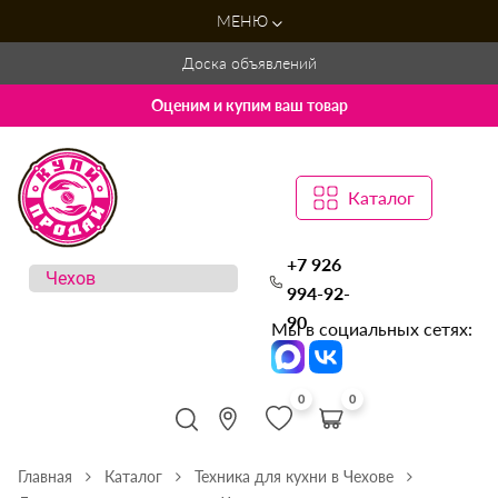
МЕНЮ
Доска объявлений
Оценим и купим ваш товар
Каталог
+7 926
994-92-
90
Мы в социальных сетях:
0
0
Главная
Каталог
Техника для кухни в Чехове