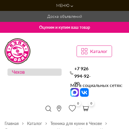
МЕНЮ
Доска объявлений
Оценим и купим ваш товар
Каталог
+7 926
994-92-
90
Мы в социальных сетях:
0
0
Главная
Каталог
Техника для кухни в Чехове