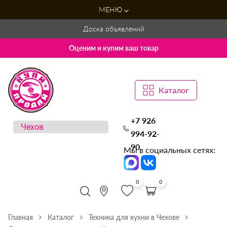
МЕНЮ
Доска объявлений
Оценим и купим ваш товар
Каталог
+7 926
994-92-
90
Мы в социальных сетях:
0
0
Главная
Каталог
Техника для кухни в Чехове