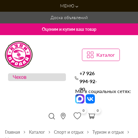
МЕНЮ
Доска объявлений
Оценим и купим ваш товар
Каталог
+7 926
994-92-
90
Мы в социальных сетях:
0
0
Главная
Каталог
Спорт и отдых
Туризм и отдых