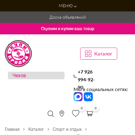
МЕНЮ
Доска объявлений
Оценим и купим ваш товар
Каталог
+7 926
994-92-
90
Мы в социальных сетях:
0
0
Главная
Каталог
Спорт и отдых