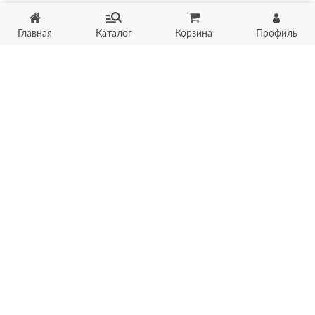
Главная
Каталог
Корзина
Профиль
Хотите продать товар?
Оцените товар по фото
онлайн в течение 10 минут
Загрузить фото