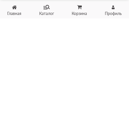
Главная
Каталог
Корзина
Профиль
Хотите продать товар?
Оцените товар по фото
онлайн в течение 10 минут
Загрузить фото