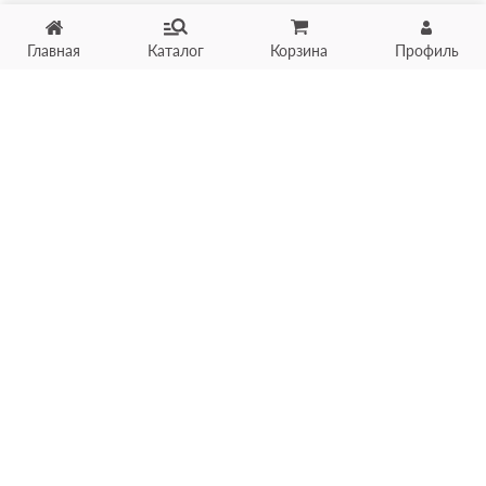
Главная
Каталог
Корзина
Профиль
Хотите продать товар?
Оцените товар по фото
онлайн в течение 10 минут
Загрузить фото