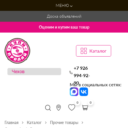
МЕНЮ
Доска объявлений
Оценим и купим ваш товар
Каталог
+7 926
994-92-
90
Мы в социальных сетях:
0
0
Главная
Каталог
Прочие товары