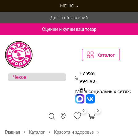
МЕНЮ
Доска объявлений
Оценим и купим ваш товар
Каталог
+7 926
994-92-
90
Мы в социальных сетях:
0
0
Главная
Каталог
Красота и здоровье