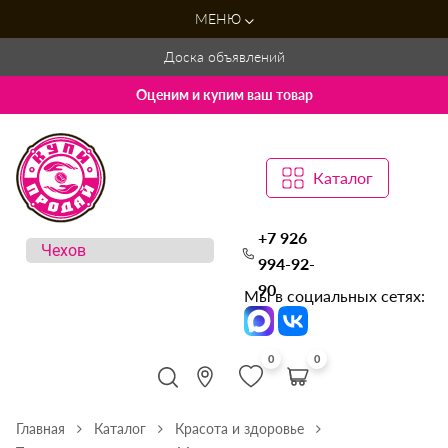
МЕНЮ
Доска объявлений
Оценим и купим ваш товар
Каталог
+7 926
994-92-
90
Мы в социальных сетях:
0
0
Главная
Каталог
Красота и здоровье