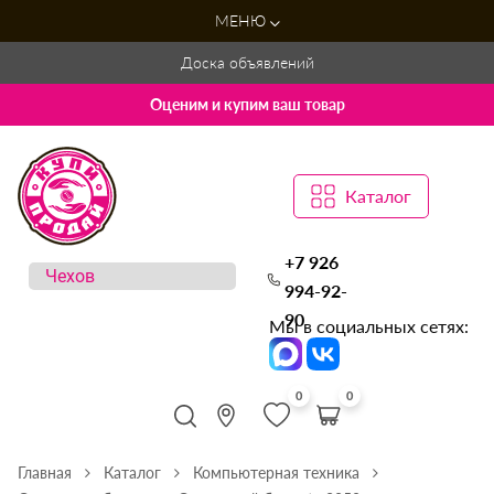
МЕНЮ
Доска объявлений
Оценим и купим ваш товар
Каталог
+7 926
994-92-
90
Мы в социальных сетях:
0
0
Главная
Каталог
Компьютерная техника