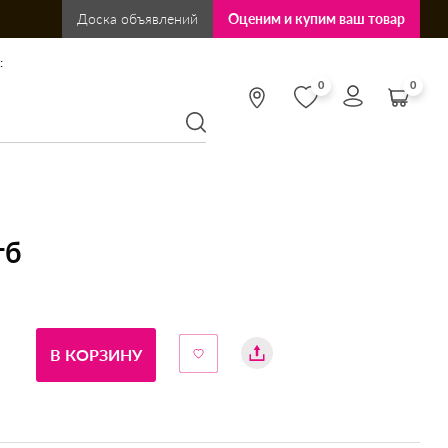
Доска объявлений
Оценим и купим ваш товар
:
0
0
гб
В КОРЗИНУ