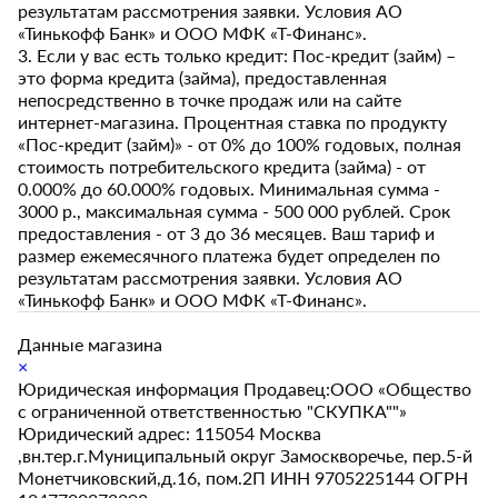
результатам рассмотрения заявки. Условия АО
«Тинькофф Банк» и ООО МФК «Т-Финанс».
3. Если у вас есть только кредит: Пос-кредит (займ) –
это форма кредита (займа), предоставленная
непосредственно в точке продаж или на сайте
интернет-магазина. Процентная ставка по продукту
«Пос-кредит (займ)» - от 0% до 100% годовых, полная
стоимость потребительского кредита (займа) - от
0.000% до 60.000% годовых. Минимальная сумма -
3000 р., максимальная сумма - 500 000 рублей. Срок
предоставления - от 3 до 36 месяцев. Ваш тариф и
размер ежемесячного платежа будет определен по
результатам рассмотрения заявки. Условия АО
«Тинькофф Банк» и ООО МФК «Т-Финанс».
Данные магазина
×
Юридическая информация Продавец:ООО «Общество
с ограниченной ответственностью "СКУПКА""»
Юридический адрес: 115054 Москва
,вн.тер.г.Муниципальный округ Замоскворечье, пер.5-й
Монетчиковский,д.16, пом.2П ИНН 9705225144 ОГРН