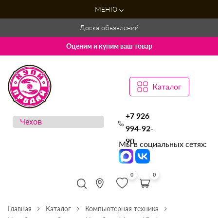
МЕНЮ
Доска объявлений
Оценим и купим ваш товар
Каталог
+7 926
994-92-
90
Мы в социальных сетях:
0
0
Главная
Каталог
Компьютерная техника