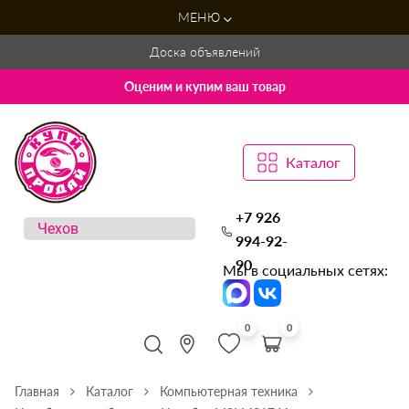
МЕНЮ
Доска объявлений
Оценим и купим ваш товар
Каталог
+7 926
994-92-
90
Мы в социальных сетях:
0
0
Главная
Каталог
Компьютерная техника