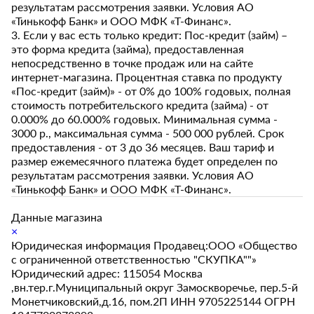
результатам рассмотрения заявки. Условия АО
«Тинькофф Банк» и ООО МФК «Т-Финанс».
3. Если у вас есть только кредит: Пос-кредит (займ) –
это форма кредита (займа), предоставленная
непосредственно в точке продаж или на сайте
интернет-магазина. Процентная ставка по продукту
«Пос-кредит (займ)» - от 0% до 100% годовых, полная
стоимость потребительского кредита (займа) - от
0.000% до 60.000% годовых. Минимальная сумма -
3000 р., максимальная сумма - 500 000 рублей. Срок
предоставления - от 3 до 36 месяцев. Ваш тариф и
размер ежемесячного платежа будет определен по
результатам рассмотрения заявки. Условия АО
«Тинькофф Банк» и ООО МФК «Т-Финанс».
Данные магазина
×
Юридическая информация Продавец:ООО «Общество
с ограниченной ответственностью "СКУПКА""»
Юридический адрес: 115054 Москва
,вн.тер.г.Муниципальный округ Замоскворечье, пер.5-й
Монетчиковский,д.16, пом.2П ИНН 9705225144 ОГРН