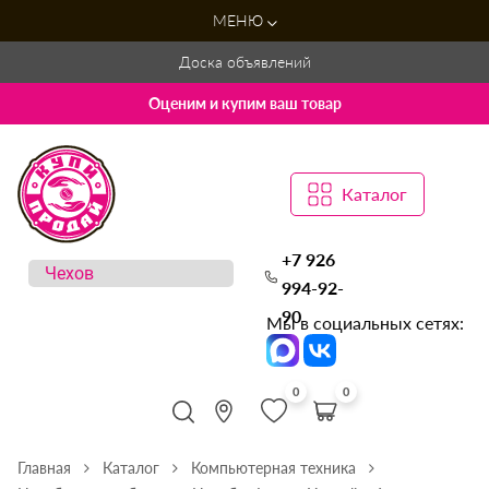
МЕНЮ
Доска объявлений
Оценим и купим ваш товар
Каталог
+7 926
994-92-
90
Мы в социальных сетях:
0
0
Главная
Каталог
Компьютерная техника