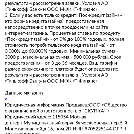
результатам рассмотрения заявки. Условия АО
«Тинькофф Банк» и ООО МФК «Т-Финанс».
3. Если у вас есть только кредит: Пос-кредит (займ) –
это форма кредита (займа), предоставленная
непосредственно в точке продаж или на сайте
интернет-магазина. Процентная ставка по продукту
«Пос-кредит (займ)» - от 0% до 100% годовых, полная
стоимость потребительского кредита (займа) - от
0.000% до 60.000% годовых. Минимальная сумма -
3000 р., максимальная сумма - 500 000 рублей. Срок
предоставления - от 3 до 36 месяцев. Ваш тариф и
размер ежемесячного платежа будет определен по
результатам рассмотрения заявки. Условия АО
«Тинькофф Банк» и ООО МФК «Т-Финанс».
Данные магазина
×
Юридическая информация Продавец:ООО «Общество
с ограниченной ответственностью "СКУПКА""»
Юридический адрес: 115054 Москва
,вн.тер.г.Муниципальный округ Замоскворечье, пер.5-й
Монетчиковский,д.16, пом.2П ИНН 9705225144 ОГРН