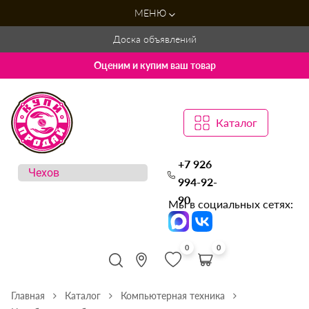
МЕНЮ
Доска объявлений
Оценим и купим ваш товар
Каталог
+7 926
994-92-
90
Мы в социальных сетях:
0
0
Главная
Каталог
Компьютерная техника