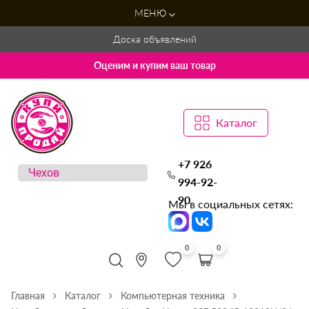
МЕНЮ
Доска объявлений
Оценим и купим ваш товар
Каталог
+7 926
994-92-
90
Мы в социальных сетях:
0
0
Главная
Каталог
Компьютерная техника