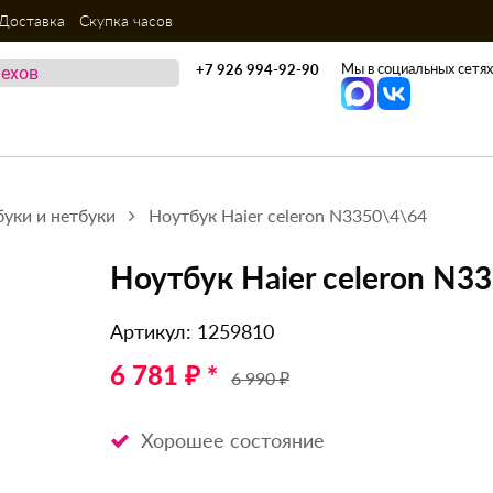
Доставка
Скупка часов
Мы в социальных сетях
+7 926 994-92-90
уки и нетбуки
Ноутбук Haier celeron N3350\4\64
Ноутбук Haier celeron N3
Артикул: 1259810
6 781 ₽ *
6 990 ₽
Хорошее состояние