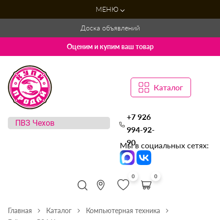
МЕНЮ
Доска объявлений
Оценим и купим ваш товар
Каталог
+7 926
994-92-
90
Мы в социальных сетях:
0
0
Главная
Каталог
Компьютерная техника