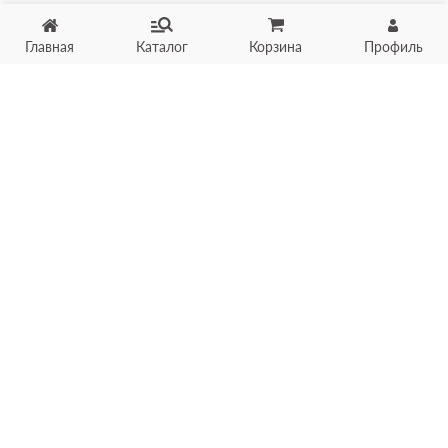
Главная
Каталог
Корзина
Профиль
Хотите продать товар?
Оцените товар по фото
онлайн в течение 10 минут
Загрузить фото