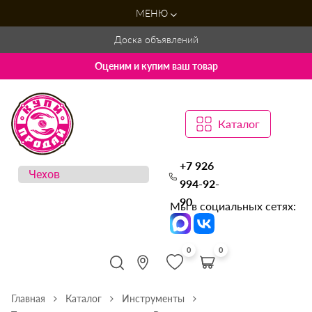
МЕНЮ
Доска объявлений
Оценим и купим ваш товар
Каталог
+7 926
994-92-
90
Мы в социальных сетях:
0
0
Главная
Каталог
Инструменты