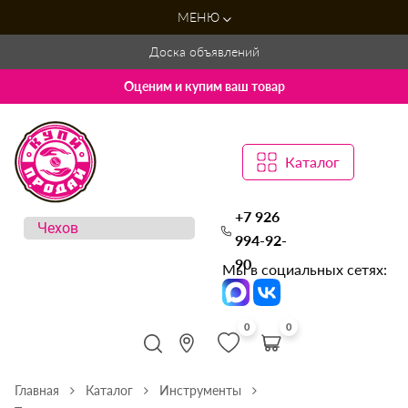
МЕНЮ
Доска объявлений
Оценим и купим ваш товар
Каталог
+7 926
994-92-
90
Мы в социальных сетях:
0
0
Главная
Каталог
Инструменты