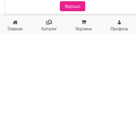
Хорошо
Главная
Каталог
Корзина
Профиль
Хотите продать товар?
Оцените товар по фото
онлайн в течение 10 минут
Загрузить фото