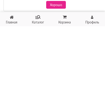
Хорошо
Главная
Каталог
Корзина
Профиль
Хотите продать товар?
Оцените товар по фото
онлайн в течение 10 минут
Загрузить фото