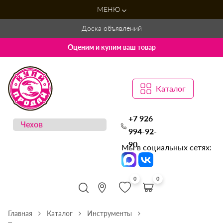
МЕНЮ
Доска объявлений
Оценим и купим ваш товар
Каталог
+7 926
994-92-
90
Мы в социальных сетях:
0
0
Главная
Каталог
Инструменты