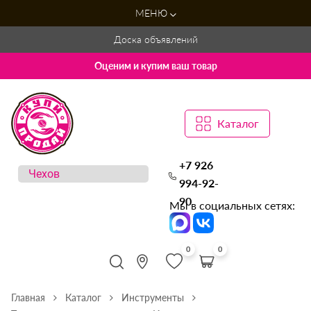
МЕНЮ
Доска объявлений
Оценим и купим ваш товар
Каталог
+7 926
994-92-
90
Мы в социальных сетях:
0
0
Главная
Каталог
Инструменты