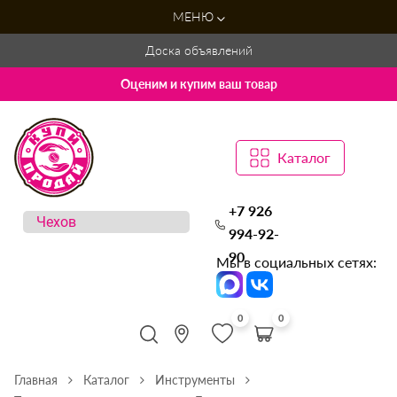
МЕНЮ
Доска объявлений
Оценим и купим ваш товар
Каталог
+7 926
994-92-
90
Мы в социальных сетях:
0
0
Главная
Каталог
Инструменты