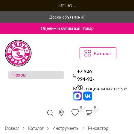
МЕНЮ
Доска объявлений
Оценим и купим ваш товар
Каталог
+7 926
994-92-
90
Мы в социальных сетях:
0
0
Главная
Каталог
Инструменты
Реноватор