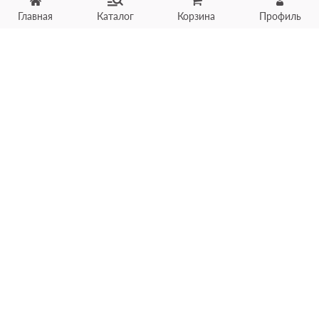
Главная
Каталог
Корзина
Профиль
Хотите продать товар?
Оцените товар по фото
онлайн в течение 10 минут
Загрузить фото