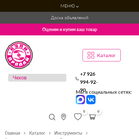
МЕНЮ
Доска объявлений
Оценим и купим ваш товар
Каталог
+7 926
994-92-
90
Мы в социальных сетях:
0
0
Главная
Каталог
Инструменты