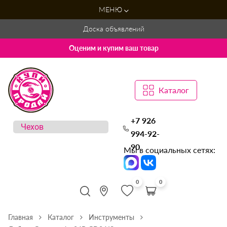
МЕНЮ
Доска объявлений
Оценим и купим ваш товар
Каталог
+7 926
994-92-
90
Мы в социальных сетях:
0
0
Главная
Каталог
Инструменты