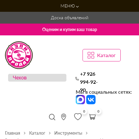
МЕНЮ
Доска объявлений
Оценим и купим ваш товар
Каталог
+7 926
994-92-
90
Мы в социальных сетях:
0
0
Главная
Каталог
Инструменты