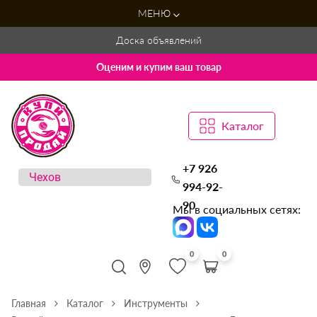
МЕНЮ
Доска объявлений
Оценим и купим ваш товар
Каталог
+7 926
994-92-
90
Мы в социальных сетях:
0
0
Главная
Каталог
Инструменты