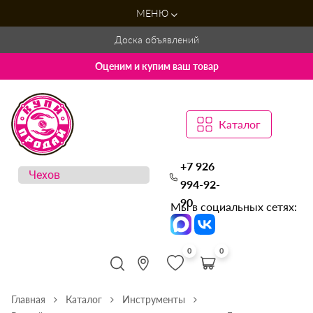
МЕНЮ
Доска объявлений
Оценим и купим ваш товар
Каталог
+7 926
994-92-
90
Мы в социальных сетях:
0
0
Главная
Каталог
Инструменты