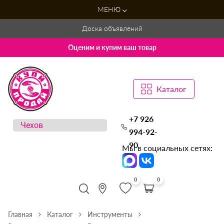
МЕНЮ
Доска объявлений
Оценим и купим ваш товар
Каталог
+7 926
994-92-
90
Мы в социальных сетях:
0
0
Главная
Каталог
Инструменты